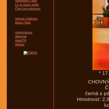
Reportáže z akcí
Co je dobré vědět
Čtení pro pobavení
Adresa / Address
Mapa / Map
Administrace
Webmail
WebFTP
Wedos
* 1
CHOVNÝ 
Č
černá s p
Hmotnost: 2
lu