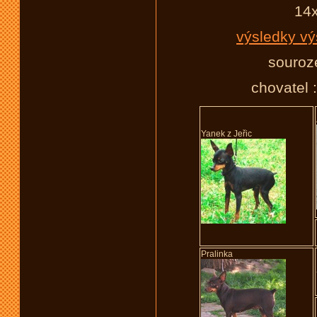
14x
výsledky vý
souroze
chovatel 
Yanek z Jeřic
Pralinka