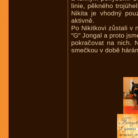
linie, pěkného trojúhe
Nikita je vhodný pouz
aktivně.
Po Nikitkovi zůstali v
"G" Jongal a proto jsm
pokračovat na nich. 
smečkou v době hárání