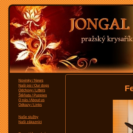
Novinky / News
Naši psi / Our dogs
Fe
Odchovy / Litters
Štěňata / Puppies
O nás / About us
Odkazy / Links
Naše služby
Naši zákazníci