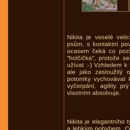
Nikita je veselé veli
psům, s kontaktní pov
ocasem čeká co pozi
"holčička", protože s
užívat :-) Vzhledem k
ale jako zasloužilý
potomky vychovávat 
vyčerpání, agility 
vlastním absolvuje.
Nikita je elegantního
a lehkým pohybem. Cen