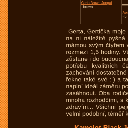
Gerta Brown Jongal
- brown
Aen
- b
Gerta, Gertička moje 
na ni náležitě pyšná
mámou svým čtyřem vel
rozmezí 1,5 hodiny. Vš
zůstane i do budoucna
potřebu kvalitních č
zachování dostatečné sí
řekne také své :-) a 
naplní ideál záměru po
zasáhnout. Oba rodiče
mnoha rozhodčími, s k
zdravím... Všichni pe
velmi podobní, téměř k
Kamelot Black J