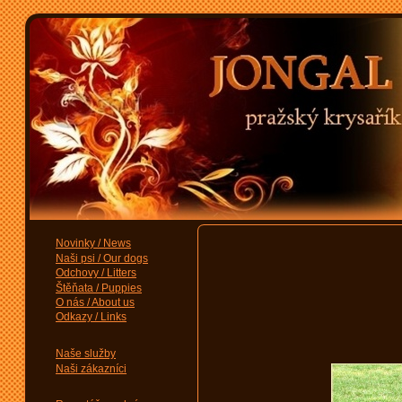
Novinky / News
Naši psi / Our dogs
Odchovy / Litters
Štěňata / Puppies
O nás / About us
Odkazy / Links
Naše služby
Naši zákazníci