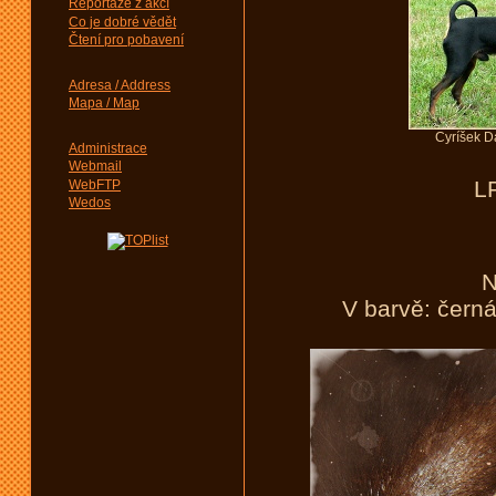
Reportáže z akcí
Co je dobré vědět
Čtení pro pobavení
Adresa / Address
Mapa / Map
Cyríšek Dar
Administrace
Webmail
L
WebFTP
Wedos
N
V barvě: čern