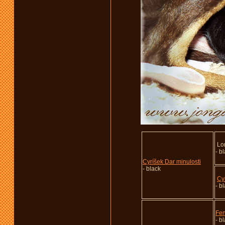
Lor
- b
Cyríšek Dar minulosti
- black
Cy
- b
Fen
- b